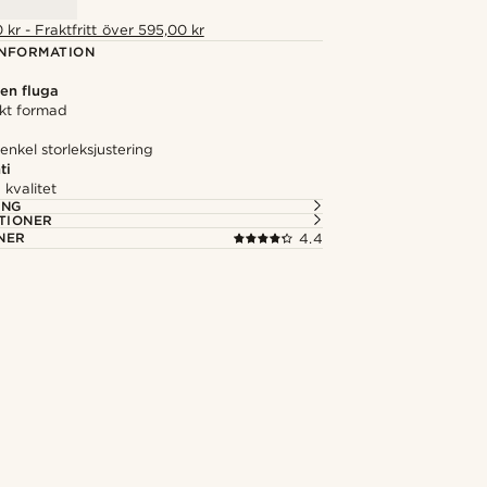
 kr - Fraktfritt över 595,00 kr
NFORMATION
en fluga
ekt formad
nkel storleksjustering
ti
kvalitet
ING
TIONER
NER
4.4