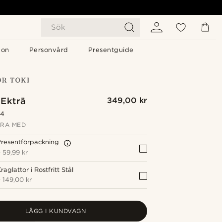
Sök
gon
Personvård
Presentguide
 Ekträ
349,00 kr
.4
RA MED
resentförpackning
+
59,99 kr
raglattor i Rostfritt Stål
+
149,00 kr
LÄGG I KUNDVAGN