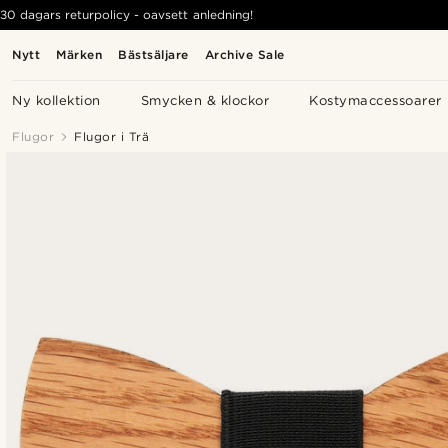
30 dagars returpolicy - oavsett anledning!
Nytt
Märken
Bästsäljare
Archive Sale
Ny kollektion
Smycken & klockor
Kostymaccessoarer
Flugor
Flugor i Trä