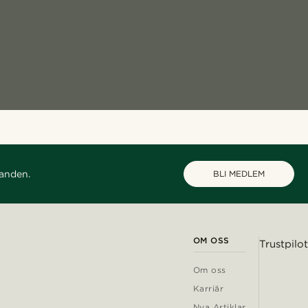
danden.
BLI MEDLEM
OM OSS
Trustpilot
Om oss
Karriär
Nya Artiklar