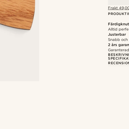
Frakt 49,00
PRODUKTI
Färdigknut
Alltid perf
Justerbar
Snabb och e
2 års garan
Garanterad 
BESKRIVN
SPECIFIKA
RECENSIO