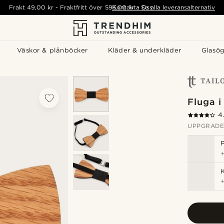
Frakt
49,00 kr
-
Fraktfritt över
595,00 kr
Kontakta Oss
-
Se alla leveransalternativ
Väskor & plånböcker
Kläder & underkläder
Glasö
Fluga i
4
UPPGRADE
P
K