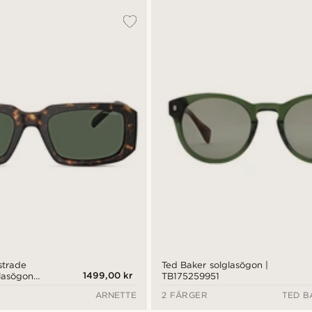
trade
Ted Baker solglasögon |
1499,00 kr
lasögon
TB175259951
e | Arnette
ARNETTE
2 FÄRGER
TED B