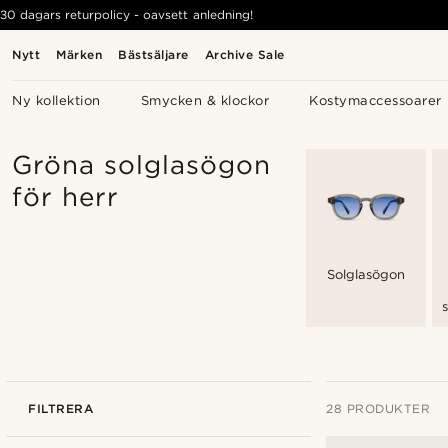
30 dagars returpolicy - oavsett anledning!
Nytt
Märken
Bästsäljare
Archive Sale
Ny kollektion
Smycken & klockor
Kostymaccessoarer
Gröna solglasögon
för herr
Solglasögon
FILTRERA
28 PRODUKTER