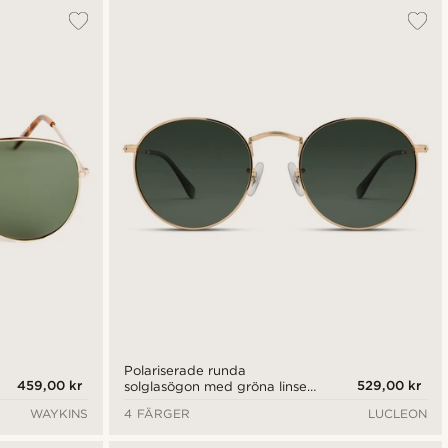
Polariserade runda
459,00 kr
529,00 kr
solglasögon med gröna linser
och båge i guldfärgat
WAYKINS
4 FÄRGER
LUCLEON
kirurgiskt stål