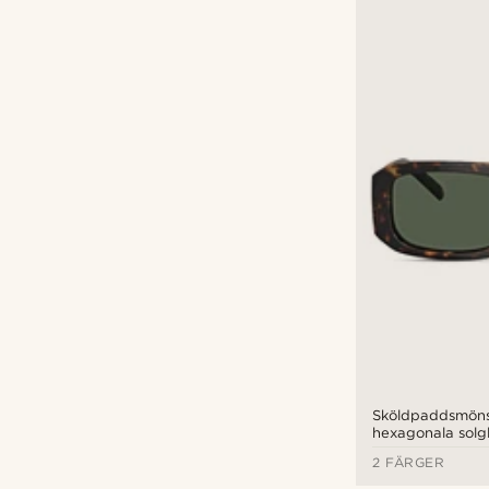
Sköldpaddsmöns
hexagonala solg
med kraftig båg
2 FÄRGER
0AN4318