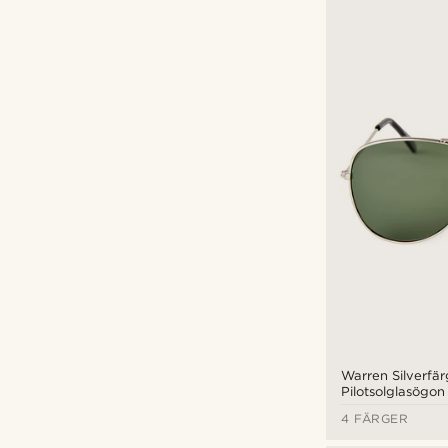
Warren Silverfä
Pilotsolglasögo
Glas
4 FÄRGER