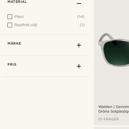
MATERIAL
Plast
(14)
Rostfritt stål
(1)
MÄRKE
PRIS
Walden | Genoms
Gröna Solglasög
10 FÄRGER