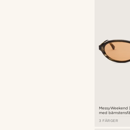
Arkai
(1)
Arnette
(2)
Bliz
(3)
Lucleon
(1)
MessyWeekend
(6)
kr
kr
Otsu
(2)
Paul Riley
(3)
Sidegren
(1)
Ted Baker London
(5)
Waykins
(4)
MessyWeekend |
med bärnstensfä
3 FÄRGER