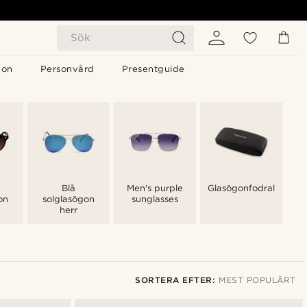
Sök
gon
Personvård
Presentguide
Blå
Men's purple
Glasögonfodral
on
solglasögon
sunglasses
herr
SORTERA EFTER:
MEST POPULÄRT