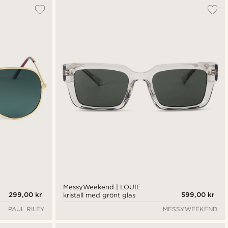
Mest populärt
Nyaste
Billigast
Dyrast
MessyWeekend | LOUIE
299,00 kr
599,00 kr
kristall med grönt glas
PAUL RILEY
MESSYWEEKEND