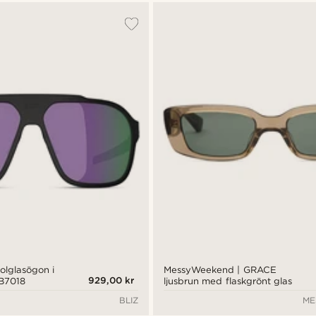
olglasögon i
MessyWeekend | GRACE
929,00 kr
0ZB7018
ljusbrun med flaskgrönt glas
BLIZ
ME