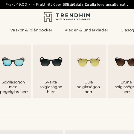
Frakt
49,00 kr
-
Fraktfritt över
595,00 kr
Kontakta Oss
-
Se alla leveransalternativ
Väskor & plånböcker
Kläder & underkläder
Glasö
Solglasögon
Svarta
Gula
Bruna
med
solglasögon
solglasögon
solglasög
spegelglas herr
herr
herr
herr