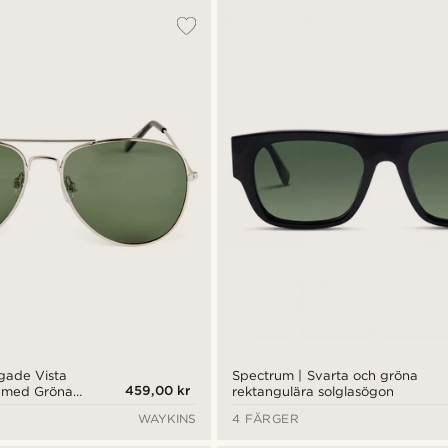
rgade Vista
Spectrum | Svarta och gröna
459,00 kr
n med Gröna
rektangulära solglasögon
WAYKINS
4 FÄRGER