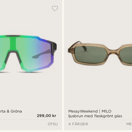
rta & Gröna
MessyWeekend | MILO
299,00 kr
ljusbrun med flaskgrönt glas
n
OTSU
4 FÄRGER
ME