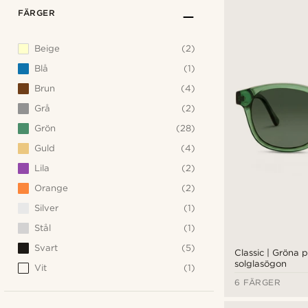
FÄRGER
Beige
(2)
Blå
(1)
Brun
(4)
Grå
(2)
Grön
(28)
Guld
(4)
Lila
(2)
Orange
(2)
Silver
(1)
Stål
(1)
Svart
(5)
Classic | Gröna 
solglasögon
Vit
(1)
6 FÄRGER