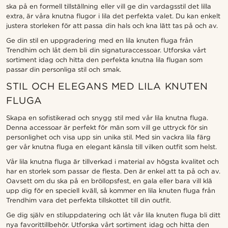
ska på en formell tillställning eller vill ge din vardagsstil det lilla
extra, är våra knutna flugor i lila det perfekta valet. Du kan enkelt
justera storleken för att passa din hals och kna lätt tas på och av.
Ge din stil en uppgradering med en lila knuten fluga från
Trendhim och låt dem bli din signaturaccessoar. Utforska vårt
sortiment idag och hitta den perfekta knutna lila flugan som
passar din personliga stil och smak.
STIL OCH ELEGANS MED LILA KNUTEN
FLUGA
Skapa en sofistikerad och snygg stil med vår lila knutna fluga.
Denna accessoar är perfekt för män som vill ge uttryck för sin
personlighet och visa upp sin unika stil. Med sin vackra lila färg
ger vår knutna fluga en elegant känsla till vilken outfit som helst.
Vår lila knutna fluga är tillverkad i material av högsta kvalitet och
har en storlek som passar de flesta. Den är enkel att ta på och av.
Oavsett om du ska på en bröllopsfest, en gala eller bara vill klä
upp dig för en speciell kväll, så kommer en lila knuten fluga från
Trendhim vara det perfekta tillskottet till din outfit.
Ge dig själv en stiluppdatering och låt vår lila knuten fluga bli ditt
nya favorittillbehör. Utforska vårt sortiment idag och hitta den