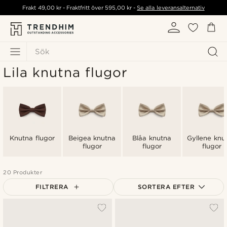
Frakt
49,00 kr
- Fraktfritt över
595,00 kr
-
Se alla leveransalternativ
Sök
Lila knutna flugor
Knutna flugor
Beigea knutna
Blåa knutna
Gyllene knu
flugor
flugor
flugor
20 Produkter
FILTRERA
SORTERA EFTER
Mest populärt
Nyaste