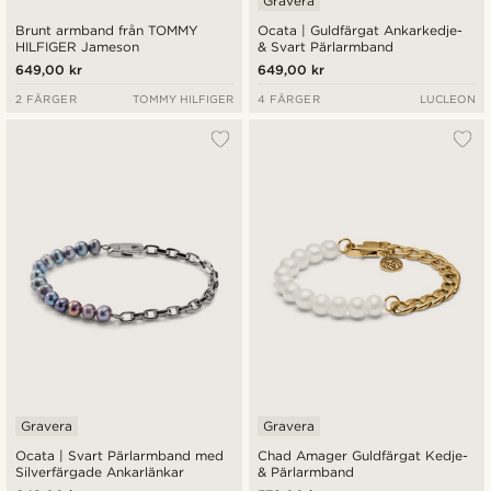
Gravera
Brunt armband från TOMMY
Ocata | Guldfärgat Ankarkedje-
HILFIGER Jameson
& Svart Pärlarmband
649,00 kr
649,00 kr
2 FÄRGER
TOMMY HILFIGER
4 FÄRGER
LUCLEON
Gravera
Gravera
Ocata | Svart Pärlarmband med
Chad Amager Guldfärgat Kedje-
Silverfärgade Ankarlänkar
& Pärlarmband