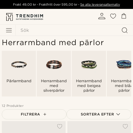
Frakt
49,00 kr
- Fraktfritt över
595,00 kr
-
Se alla leveransalternativ
Sök
Herrarmband med pärlor
Pärlarmband
Herrarmband
Herrarmband
Herrarmba
med
med beigea
med blå
silverpärlor
pärlor
pärlor
12 Produkter
FILTRERA
SORTERA EFTER
Mest populärt