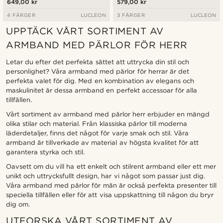
649,00 kr
579,00 kr
4 FÄRGER
LUCLEON
3 FÄRGER
LUCLEON
UPPTÄCK VÅRT SORTIMENT AV
ARMBAND MED PÄRLOR FÖR HERR
Letar du efter det perfekta sättet att uttrycka din stil och
personlighet? Våra armband med pärlor för herrar är det
perfekta valet för dig. Med en kombination av elegans och
maskulinitet är dessa armband en perfekt accessoar för alla
tillfällen.
Vårt sortiment av armband med pärlor herr erbjuder en mängd
olika stilar och material. Från klassiska pärlor till moderna
läderdetaljer, finns det något för varje smak och stil. Våra
armband är tillverkade av material av högsta kvalitet för att
garantera styrka och stil.
Oavsett om du vill ha ett enkelt och stilrent armband eller ett mer
unikt och uttrycksfullt design, har vi något som passar just dig.
Våra armband med pärlor för män är också perfekta presenter till
speciella tillfällen eller för att visa uppskattning till någon du bryr
dig om.
UTFORSKA VÅRT SORTIMENT AV