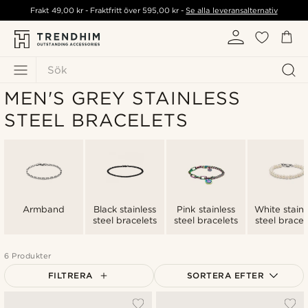
Frakt
49,00 kr
- Fraktfritt över
595,00 kr
-
Se alla leveransalternativ
Sök
MEN'S GREY STAINLESS
STEEL BRACELETS
Armband
Black stainless
Pink stainless
White stainl
steel bracelets
steel bracelets
steel bracel
6 Produkter
FILTRERA
SORTERA EFTER
Mest populärt