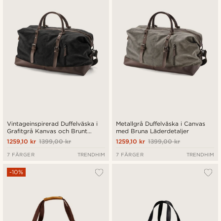
Billigast
Dyrast
Vintageinspirerad Duffelväska i
Metallgrå Duffelväska i Canvas
Grafitgrå Kanvas och Brunt
med Bruna Läderdetaljer
Läder
1259,10 kr
1399,00 kr
1259,10 kr
1399,00 kr
7 FÄRGER
TRENDHIM
7 FÄRGER
TRENDHIM
-10%