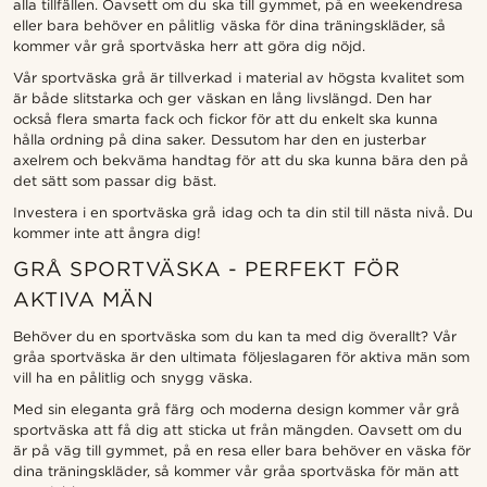
alla tillfällen. Oavsett om du ska till gymmet, på en weekendresa
eller bara behöver en pålitlig väska för dina träningskläder, så
kommer vår grå sportväska herr att göra dig nöjd.
Vår sportväska grå är tillverkad i material av högsta kvalitet som
är både slitstarka och ger väskan en lång livslängd. Den har
också flera smarta fack och fickor för att du enkelt ska kunna
hålla ordning på dina saker. Dessutom har den en justerbar
axelrem och bekväma handtag för att du ska kunna bära den på
det sätt som passar dig bäst.
Investera i en sportväska grå idag och ta din stil till nästa nivå. Du
kommer inte att ångra dig!
GRÅ SPORTVÄSKA - PERFEKT FÖR
AKTIVA MÄN
Behöver du en sportväska som du kan ta med dig överallt? Vår
gråa sportväska är den ultimata följeslagaren för aktiva män som
vill ha en pålitlig och snygg väska.
Med sin eleganta grå färg och moderna design kommer vår grå
sportväska att få dig att sticka ut från mängden. Oavsett om du
är på väg till gymmet, på en resa eller bara behöver en väska för
dina träningskläder, så kommer vår gråa sportväska för män att