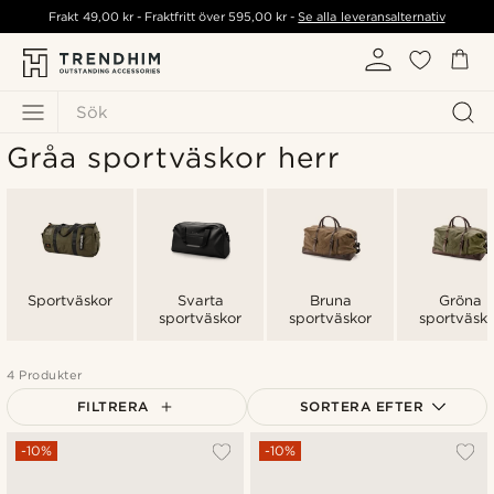
Frakt
49,00 kr
- Fraktfritt över
595,00 kr
-
Se alla leveransalternativ
Sök
Gråa sportväskor herr
Sportväskor
Svarta
Bruna
Gröna
sportväskor
sportväskor
sportväsk
4 Produkter
FILTRERA
SORTERA EFTER
Mest populärt
-10%
-10%
Nyaste