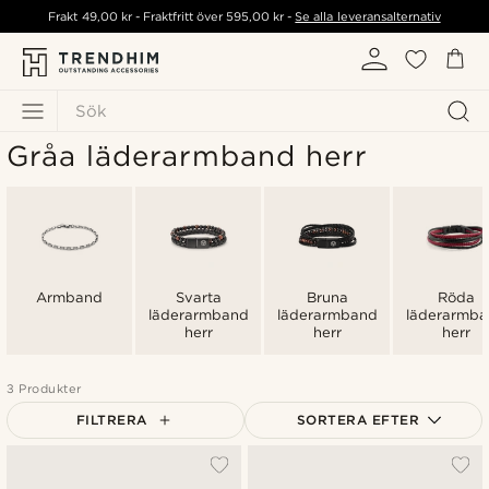
Frakt
49,00 kr
- Fraktfritt över
595,00 kr
-
Se alla leveransalternativ
Sök
Gråa läderarmband herr
Armband
Svarta
Bruna
Röda
läderarmband
läderarmband
läderarmb
herr
herr
herr
3 Produkter
FILTRERA
SORTERA EFTER
Mest populärt