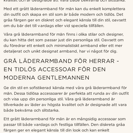
kvalitet och är designade att vara både bekväma och slitstarka.
Med ett grått läderarmband för män kan du enkelt komplettera
din outfit och skapa en stil som är både modern och tidlös. Det
gråa färgen ger en diskret och elegant känsla till din stil, oavsett
om du bär det till vardags eller vid speciella tillfällen.
Våra grå läderarmband för män finns i olika stilar och designer,
du kan hitta det som passar just din personliga stil. Oavsett om
du föredrar ett enkelt och minimalistiskt armband eller ett mer
detaljerat och unikt designat armband, har vi något för dig.
GRÅ LÄDERARMBAND FÖR HERRAR -
EN TIDLÖS ACCESSOAR FÖR DEN
MODERNA GENTLEMANNEN
Ge din stil en sofistikerad känsla med våra grå läderarmband för
män. Dessa tidlösa accessoarer är perfekta att runda av din outfit
och visa upp din personliga stil. Våra grå läderarmband är
tillverkade av läder av högsta kvalitet och är designade att vara
både bekväma och slitstarka.
Ett grått läderarmband för män är en mångsidig accessoar som
passar till både vardags och festliga tillfällen. Den diskreta gråa
färgen ger en elegant känsla till din look och kan enkelt