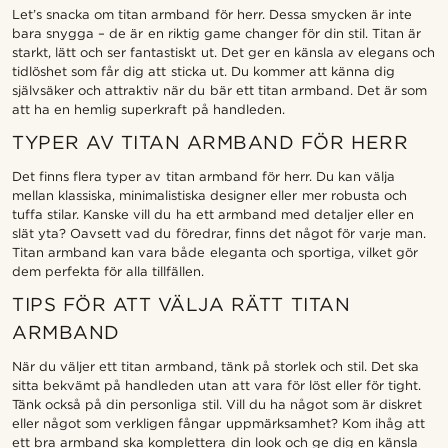
Let’s snacka om titan armband för herr. Dessa smycken är inte
bara snygga – de är en riktig game changer för din stil. Titan är
starkt, lätt och ser fantastiskt ut. Det ger en känsla av elegans och
tidlöshet som får dig att sticka ut. Du kommer att känna dig
självsäker och attraktiv när du bär ett titan armband. Det är som
att ha en hemlig superkraft på handleden.
TYPER AV TITAN ARMBAND FÖR HERR
Det finns flera typer av titan armband för herr. Du kan välja
mellan klassiska, minimalistiska designer eller mer robusta och
tuffa stilar. Kanske vill du ha ett armband med detaljer eller en
slät yta? Oavsett vad du föredrar, finns det något för varje man.
Titan armband kan vara både eleganta och sportiga, vilket gör
dem perfekta för alla tillfällen.
TIPS FÖR ATT VÄLJA RÄTT TITAN
ARMBAND
När du väljer ett titan armband, tänk på storlek och stil. Det ska
sitta bekvämt på handleden utan att vara för löst eller för tight.
Tänk också på din personliga stil. Vill du ha något som är diskret
eller något som verkligen fångar uppmärksamhet? Kom ihåg att
ett bra armband ska komplettera din look och ge dig en känsla