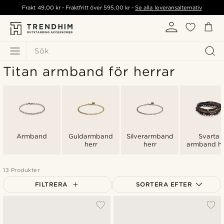
Frakt
49,00 kr
- Fraktfritt över
595,00 kr
-
Se alla leveransalternativ
Sök
Titan armband för herrar
Armband
Guldarmband
Silverarmband
Svarta
herr
herr
armband he
13 Produkter
FILTRERA
SORTERA EFTER
Mest populärt
Nyaste