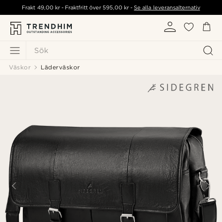
Frakt
49,00 kr
- Fraktfritt över
595,00 kr
-
Se alla leveransalternativ
Sök
Väskor
Läderväskor