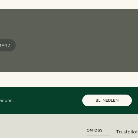
BAND
danden.
BLI MEDLEM
OM OSS
Trustpilot