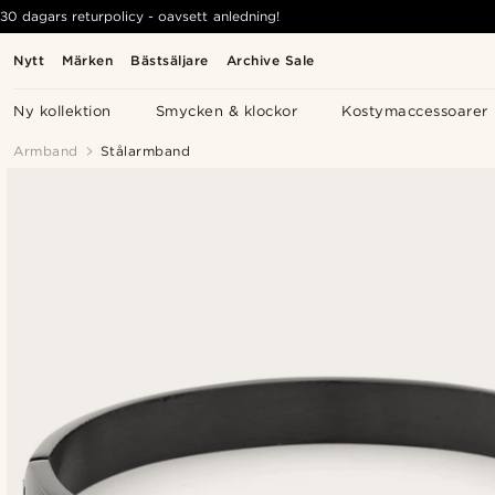
30 dagars returpolicy - oavsett anledning!
Nytt
Märken
Bästsäljare
Archive Sale
Ny kollektion
Smycken & klockor
Kostymaccessoarer
Armband
Stålarmband