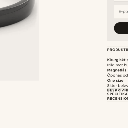
E-po
PRODUKTI
Kirurgiskt 
Mild mot hu
Magnetlås
Öppnas och
One size
Sitter bek
BESKRIVN
SPECIFIKA
RECENSIO