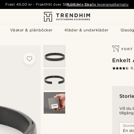
Frakt
49,00 kr
-
Fraktfritt över
595,00 kr
Kontakta Oss
-
Se alla leveransalternativ
Väskor & plånböcker
Kläder & underkläder
Glasö
Enkelt
4
Storle
Vill du
tillgäng
Storle