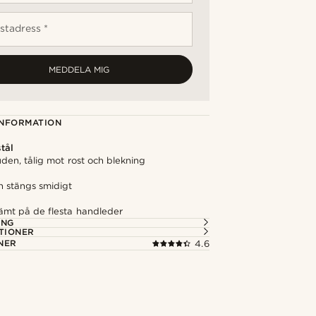
stadress *
MEDDELA MIG
NFORMATION
stål
den, tålig mot rost och blekning
 stängs smidigt
vämt på de flesta handleder
ING
TIONER
NER
4.6