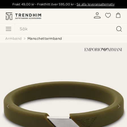
Frakt
49,00 kr
- Fraktfritt över
595,00 kr
-
Se alla leveransalternativ
Sök
Armband
Manschettarmband