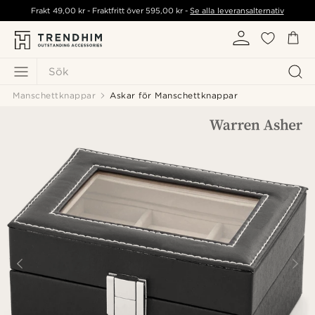
Frakt
49,00 kr
- Fraktfritt över
595,00 kr
-
Se alla leveransalternativ
Sök
Manschettknappar
Askar för Manschettknappar