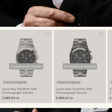
Produkten är slutsåld
Produkten är slutsåld
Anpassningsbar
Anpassningsbar
Linus Ray Rostfritt Stål
Lavon Ray Rostfritt Stål
L
Chronograph Klocka
Chronograph Klocka
C
2.399,00 kr
2.399,00 kr
2