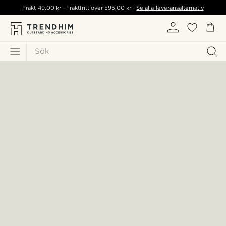
Frakt
49,00 kr
- Fraktfritt över
595,00 kr
-
Se alla leveransalternativ
Sök