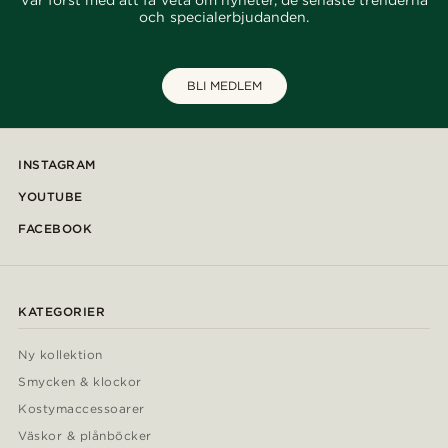
Var först med att få veta om nyheter, de senaste trenderna
och specialerbjudanden.
BLI MEDLEM
INSTAGRAM
YOUTUBE
FACEBOOK
KATEGORIER
Ny kollektion
Smycken & klockor
Kostymaccessoarer
Väskor & plånböcker