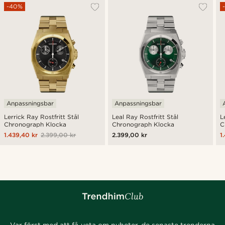
-40%
Anpassningsbar
Anpassningsbar
Lerrick Ray Rostfritt Stål
Leal Ray Rostfritt Stål
L
Chronograph Klocka
Chronograph Klocka
C
1.439,40 kr
2.399,00 kr
2.399,00 kr
1