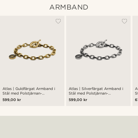
ARMBAND
Atlas | Guldfärgat Armband i
Atlas | Silverfärgat Armband i
A
Stål med Polstjärnan-
Stål med Polstjärnan-
S
hängsmycke
hängsmycke
h
599,00 kr
599,00 kr
6