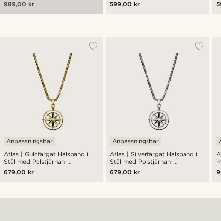
hängsmycken
989,00 kr
599,00 kr
5
Anpassningsbar
Anpassningsbar
Atlas | Guldfärgat Halsband i
Atlas | Silverfärgat Halsband i
A
Stål med Polstjärnan-
Stål med Polstjärnan-
m
hängsmycke
hängsmycke
o
679,00 kr
679,00 kr
9