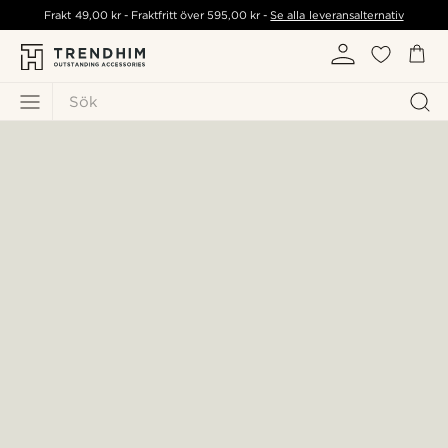
Frakt
49,00 kr
- Fraktfritt över
595,00 kr
-
Se alla leveransalternativ
Sök