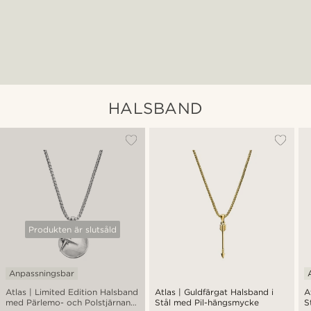
HALSBAND
Produkten är slutsåld
Anpassningsbar
Atlas | Limited Edition Halsband
Atlas | Guldfärgat Halsband i
A
med Pärlemo- och Polstjärnan-
Stål med Pil-hängsmycke
S