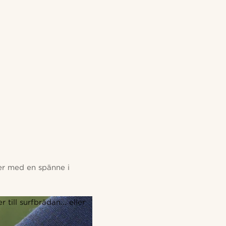
er med en spänne i
till surfbrädan... eller