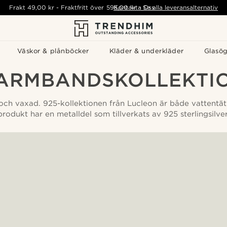
Frakt
49,00 kr
-
Fraktfritt över
595,00 kr
Kontakta Oss
-
Se alla leveransalternativ
Väskor & plånböcker
Kläder & underkläder
Glasö
 ARMBANDSKOLLEKTI
r och vaxad. 925-kollektionen från Lucleon är både vattentä
produkt har en metalldel som tillverkats av 925 sterlingsilver