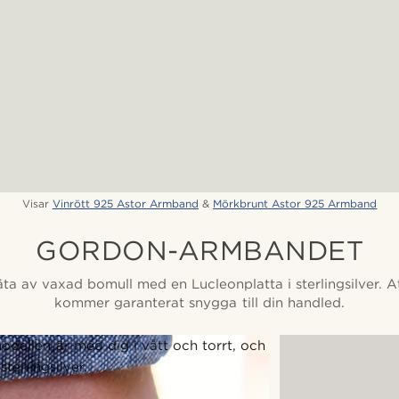
Visar
Vinrött 925 Astor Armband
&
Mörkbrunt Astor 925 Armband
GORDON-ARMBANDET
läta av vaxad bomull med en Lucleonplatta i sterlingsilver. A
kommer garanterat snygga till din handled.
dellen är med dig i vått och torrt, och
terlingsilver.