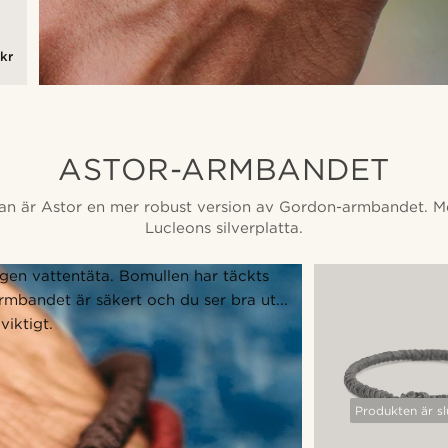
kr
ASTOR-ARMBANDET
an är Astor en mer robust version av Gordon-armbandet. 
Lucleons silverplatta.
gen vattentäta. Bomullen har täckts
 armbandet är säkert och du ser bra ut...
viktigt.
Produkten är sl