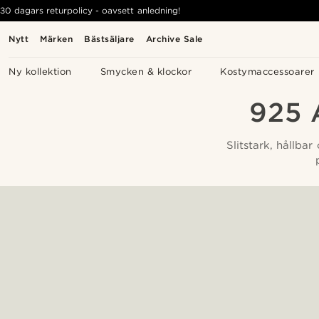
30 dagars returpolicy - oavsett anledning!
Nytt
Märken
Bästsäljare
Archive Sale
Ny kollektion
Smycken & klockor
Kostymaccessoarer
925
Slitstark, hållba