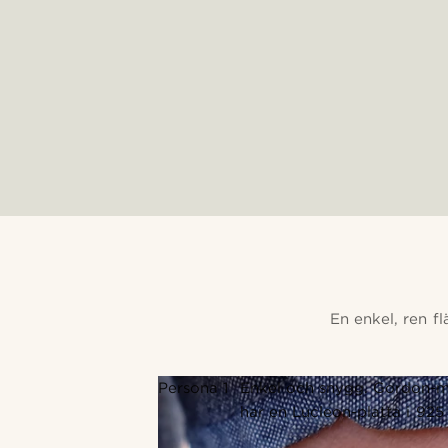
En enkel, ren f
Persona 1
Enkel och snygg. Gordon-mo
har en Lucleon-platta i 925 s