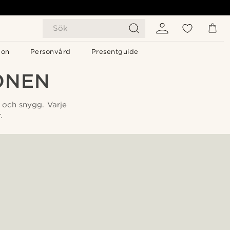
Sök
gon
Personvård
Presentguide
ONEN
t och snygg. Varje
.