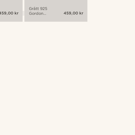
Grått 925
459,00 kr
459,00 kr
Gordon
Armband