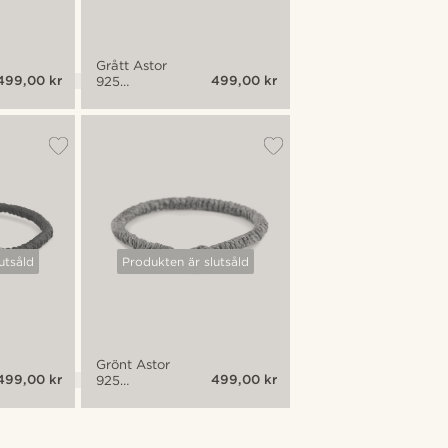
Grått Astor
499,00 kr
499,00 kr
925
Armband
utsåld
Produkten är slutsåld
Grönt Astor
499,00 kr
499,00 kr
925
Armband