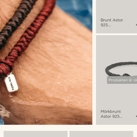
Brunt Astor
925
Armband
Produkten är sl
Mörkbrunt
Astor 925
Armband