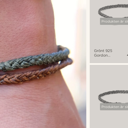
Produkten är sl
Grönt 925
Gordon
Armband
Produkten är sl