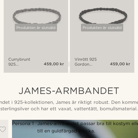
Produkten är slutsåld
Produkten är slutsåld
Currybrunt
Vinrött 925
459,00 kr
459,00 kr
925
Gordon
Gordon
Armband
Armband
JAMES-ARMBANDET
ndet i 925-kollektionen, James är riktigt robust. Den komm
sterlingsilver och har ett vaxat, vattentätt, bomullsmaterial.
Persona 1
James-armbandet passar bra till kostym eller 
till en guldfärgad klocka.