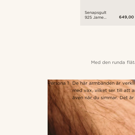
Senapsgult
649,00 
925 James
Armband
Med den runda flät
Persona 1
De här armbanden är verkli
med vax, vilket ser till att
även när du simmar. Det är 