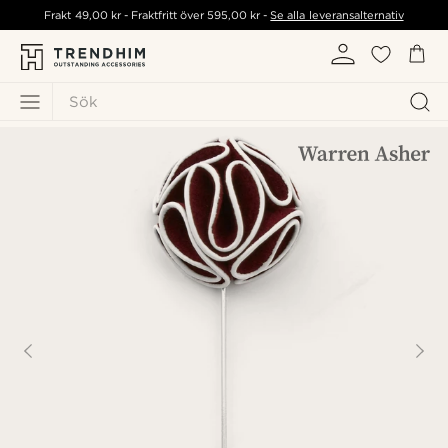
Frakt
49,00 kr
- Fraktfritt över
595,00 kr
-
Se alla leveransalternativ
Sök