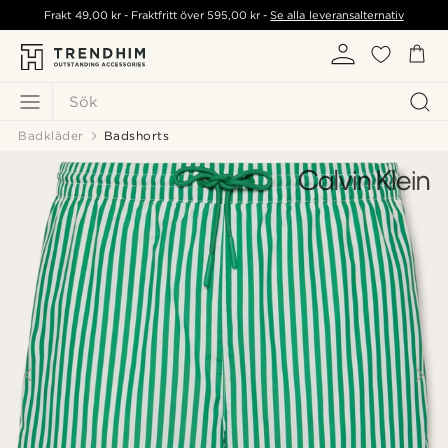
Frakt
49,00 kr
- Fraktfritt över
595,00 kr
-
Se alla leveransalternativ
Sök
Badkläder
Badshorts