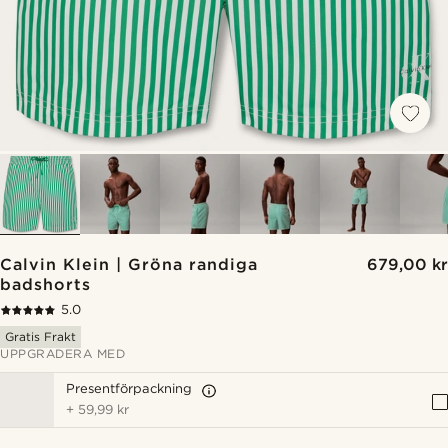
Calvin Klein | Gröna randiga
679,00 kr
badshorts
5.0
Gratis Frakt
UPPGRADERA MED
Presentförpackning
+
59,99 kr