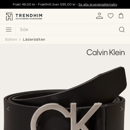
Frakt
49,00 kr
- Fraktfritt över
595,00 kr
-
Se alla leveransalternativ
Sök
Bälten
Läderbälten