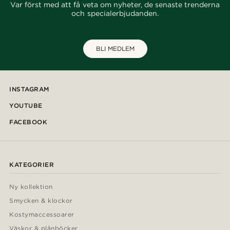
Var först med att få veta om nyheter, de senaste trenderna
och specialerbjudanden.
BLI MEDLEM
INSTAGRAM
YOUTUBE
FACEBOOK
KATEGORIER
Ny kollektion
Smycken & klockor
Kostymaccessoarer
Väskor & plånböcker