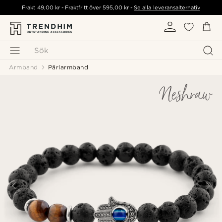
Frakt
49,00 kr
- Fraktfritt över
595,00 kr
-
Se alla leveransalternativ
Sök
Armband
Pärlarmband