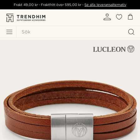
Frakt
49,00 kr
- Fraktfritt över
595,00 kr
-
Se alla leveransalternativ
Sök