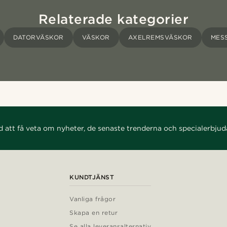
Relaterade kategorier
DATORVÄSKOR
VÄSKOR
AXELREMSVÄSKOR
MES
d att få veta om nyheter, de senaste trenderna och specialerbju
KUNDTJÄNST
Vanliga frågor
Skapa en retur
Se alla leveransalternativ