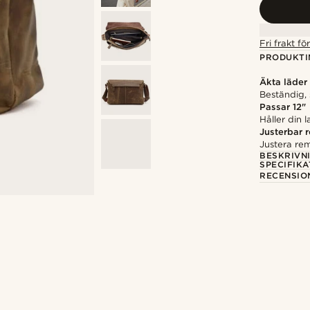
Fri frakt f
PRODUKTI
Äkta läder
Beständig, 
Passar 12"
Håller din
Justerbar 
Justera re
BESKRIVN
SPECIFIKA
RECENSIO