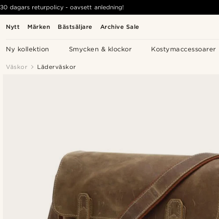
30 dagars returpolicy - oavsett anledning!
Nytt
Märken
Bästsäljare
Archive Sale
Ny kollektion
Smycken & klockor
Kostymaccessoarer
Väskor
Läderväskor