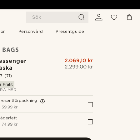
Sök
gon
Personvård
Presentguide
essenger
2.069,10 kr
2.299,00 kr
äska
.7
(71)
s Frakt
RA MED
resentförpackning
+
59,99 kr
äderfett
+
74,99 kr