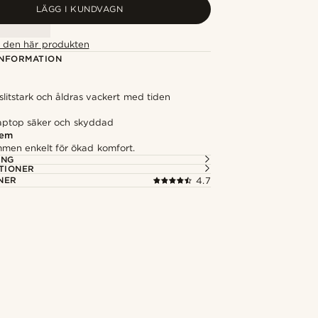
LÄGG I KUNDVAGN
ör den här produkten
NFORMATION
slitstark och åldras vackert med tiden
 laptop säker och skyddad
rem
mmen enkelt för ökad komfort.
ING
TIONER
NER
4.7