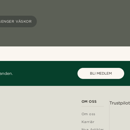
SENGER VÄSKOR
danden.
BLI MEDLEM
OM OSS
Trustpilot
Om oss
Karriär
Nya Artiklar