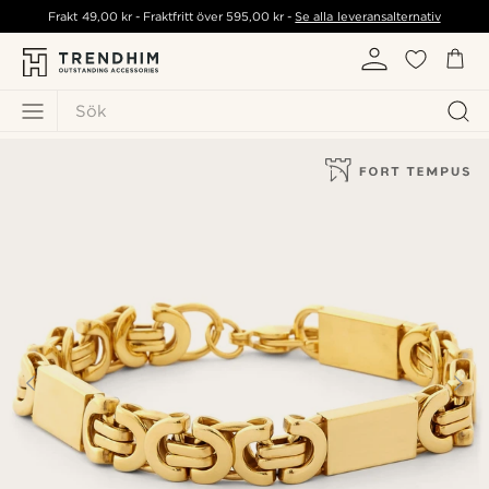
Frakt
49,00 kr
- Fraktfritt över
595,00 kr
-
Se alla leveransalternativ
Sök