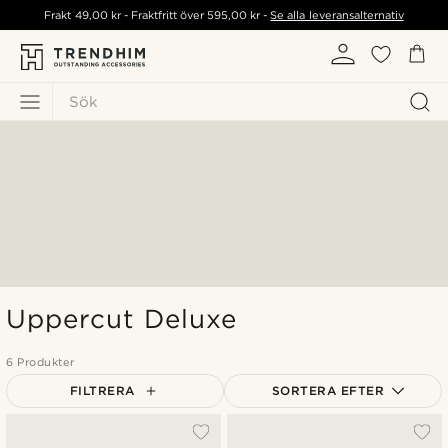
Frakt
49,00 kr
- Fraktfritt över
595,00 kr
-
Se alla leveransalternativ
Sök
Uppercut Deluxe
6 Produkter
FILTRERA
SORTERA EFTER
Mest populärt