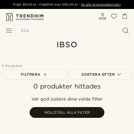
Frakt
49,00 kr
- Fraktfritt över
595,00 kr
-
Se alla leveransalternativ
Sök
IBSO
0 Produkter
FILTRERA
SORTERA EFTER
0 produkter hittades
Mest populärt
Nyaste
Var god justera dina valda filter
Billigast
Dyrast
NOLLSTÄLL ALLA FILTER