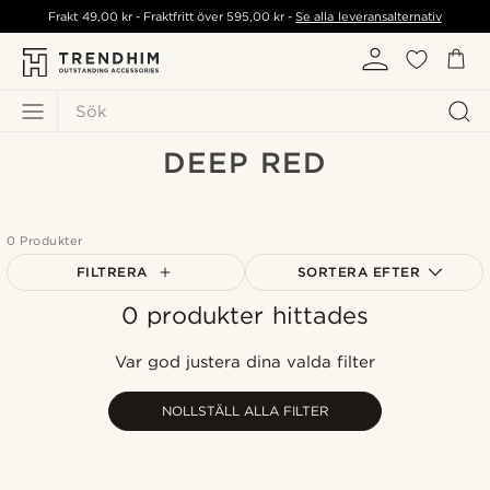
Frakt
49,00 kr
- Fraktfritt över
595,00 kr
-
Se alla leveransalternativ
Sök
DEEP RED
0 Produkter
FILTRERA
SORTERA EFTER
0 produkter hittades
Mest populärt
Nyaste
Var god justera dina valda filter
Billigast
Dyrast
NOLLSTÄLL ALLA FILTER