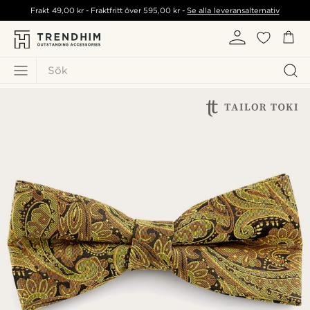
Frakt
49,00 kr
- Fraktfritt över
595,00 kr
-
Se alla leveransalternativ
Sök