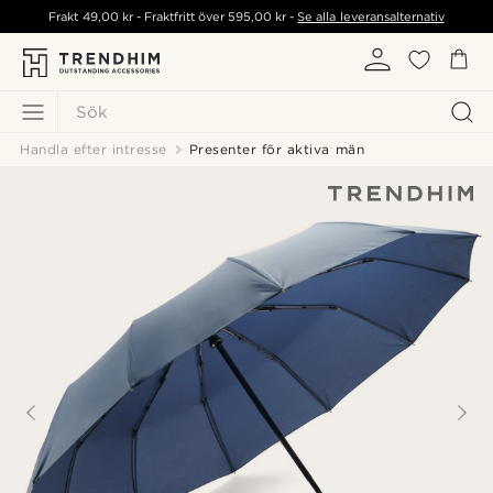
Frakt
49,00 kr
- Fraktfritt över
595,00 kr
-
Se alla leveransalternativ
Sök
Handla efter intresse
Presenter för aktiva män