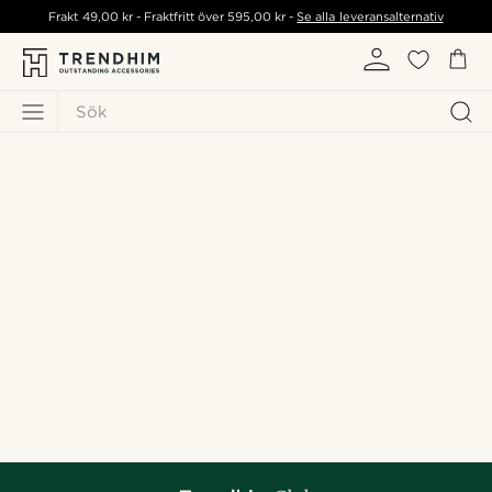
Frakt
49,00 kr
- Fraktfritt över
595,00 kr
-
Se alla leveransalternativ
Sök