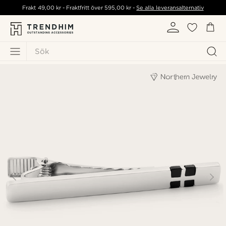
Frakt
49,00 kr
- Fraktfritt över
595,00 kr
-
Se alla leveransalternativ
Sök