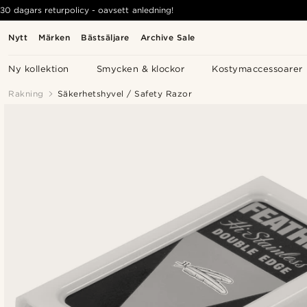
30 dagars returpolicy - oavsett anledning!
Nytt
Märken
Bästsäljare
Archive Sale
Ny kollektion
Smycken & klockor
Kostymaccessoarer
Rakning
Säkerhetshyvel / Safety Razor