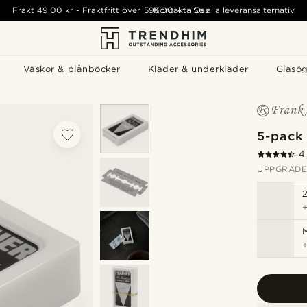
Frakt
49,00 kr
-
Fraktfritt över
595,00 kr
Kontakta Oss
-
Se alla leveransalternativ
Väskor & plånböcker
Kläder & underkläder
Glasö
5-pack
4
UPPGRADE
M