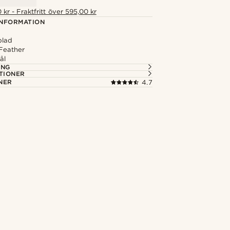
 kr - Fraktfritt över 595,00 kr
NFORMATION
blad
Feather
ål
ING
TIONER
NER
4.7