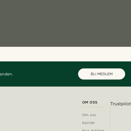
danden.
BLI MEDLEM
OM OSS
Trustpilot
Om oss
Karriär
Nya Artiklar