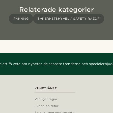
Relaterade kategorier
RAKNING
SÄKERHETSHYVEL / SAFETY RAZOR
d att få veta om nyheter, de senaste trenderna och specialerbju
KUNDTJÄNST
Vanliga frågor
Skapa en retur
Se alla leveransalternativ