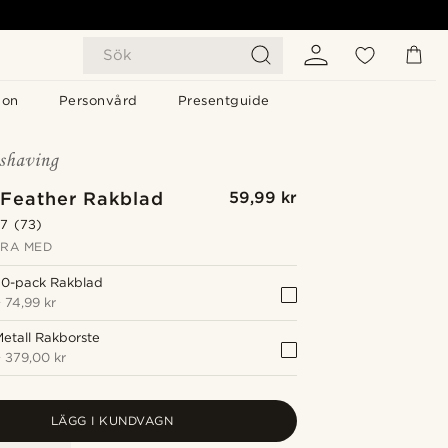
Sök
gon
Personvård
Presentguide
 Feather Rakblad
59,99 kr
.7
(73)
RA MED
20-pack Rakblad
+
74,99 kr
etall Rakborste
+
379,00 kr
LÄGG I KUNDVAGN