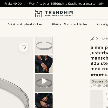
Frakt
49,00 kr
-
Fraktfritt över
595,00 kr
Kontakta Oss
-
Se alla leveransalternativ
Väskor & plånböcker
Kläder & underkläder
Glasö
5 mm p
justerb
mansch
925 ste
med ro
5
Gravera
G
UPPGRADE
VIDEO
P
P