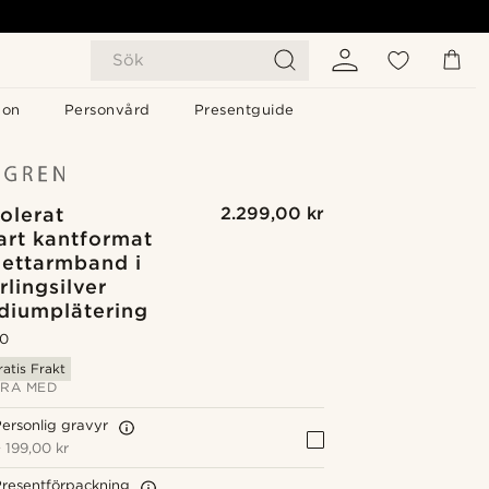
Sök
gon
Personvård
Presentguide
olerat
2.299,00 kr
art kantformat
ettarmband i
rlingsilver
diumplätering
.0
ratis Frakt
RA MED
ersonlig gravyr
+
199,00 kr
resentförpackning