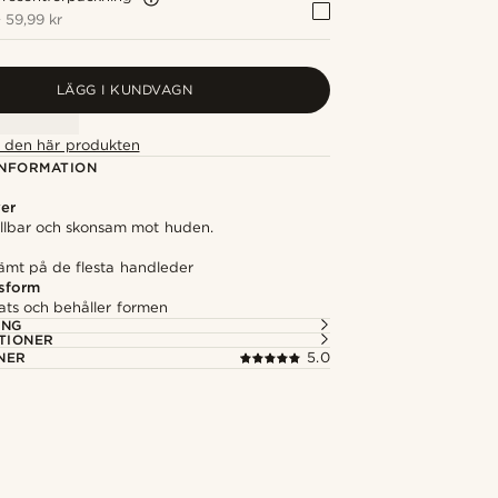
+
59,99 kr
LÄGG I KUNDVAGN
ör den här produkten
NFORMATION
ver
hållbar och skonsam mot huden.
vämt på de flesta handleder
sform
lats och behåller formen
ING
TIONER
NER
5.0
Shoppa looken
Shoppa loo