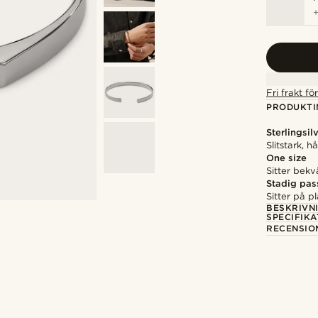
Fri frakt f
PRODUKTI
Sterlingsil
Slitstark, 
One size
Sitter bek
Stadig pas
Sitter på p
BESKRIVN
SPECIFIKA
RECENSIO
Shoppa looken