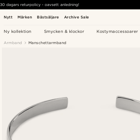
30 dagars returpolicy - oavsett anledning!
Nytt
Märken
Bästsäljare
Archive Sale
Ny kollektion
Smycken & klockor
Kostymaccessoarer
Armband
Manschettarmband