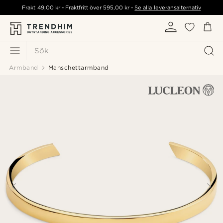
Frakt
49,00 kr
- Fraktfritt över
595,00 kr
-
Se alla leveransalternativ
Sök
Armband
Manschettarmband