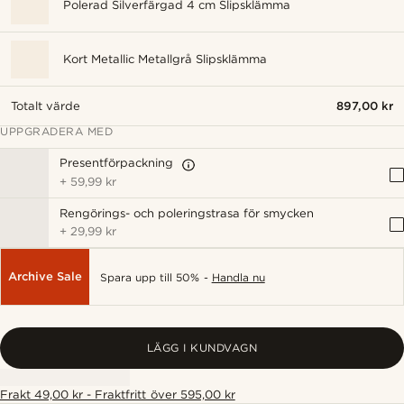
Polerad Silverfärgad 4 cm Slipsklämma
Kort Metallic Metallgrå Slipsklämma
Totalt värde
897,00 kr
UPPGRADERA MED
Presentförpackning
+
59,99 kr
Rengörings- och poleringstrasa för smycken
+
29,99 kr
Archive Sale
Spara upp till 50% -
Handla nu
LÄGG I KUNDVAGN
Frakt 49,00 kr - Fraktfritt över 595,00 kr