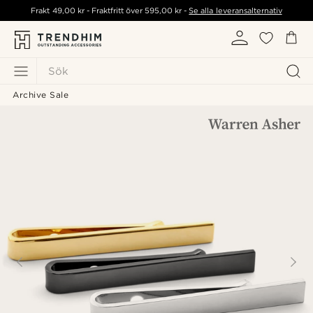
Frakt
49,00 kr
- Fraktfritt över
595,00 kr
-
Se alla leveransalternativ
Sök
Archive Sale