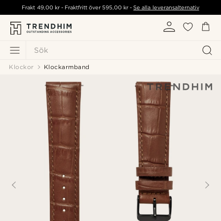
Frakt
49,00 kr
- Fraktfritt över
595,00 kr
-
Se alla leveransalternativ
Sök
Klockor
Klockarmband